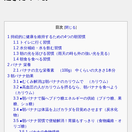
目次
[
閉じる
]
1
持続的に健康を維持するための4つの朝習慣
1.1
トイレに行く習慣
1.2
水分補給・水を飲む習慣
1.3
朝の光を浴びる習慣（雨天の時も外の強い光を見る）
1.4
朝食を食べる習慣
2
バナナ 栄養
2.1
バナナの主な栄養素 （100g） 中くらいの大きさ1本分
3
朝バナナ効果
3.1
●むくみ解消は朝バナナのカリウムで （カリウム）
3.2
●高血圧の人がカリウムを摂るなら、朝バナナを食べよう
（カリウム）
3.3
●朝バナナで脳へブドウ糖エネルギーの供給（ブドウ糖、果
糖、ショ糖）
3.4
●朝バナナは体温を上げカラダを目覚めさせます（炭水化
物）
3.5
●朝バナナ習慣で便秘解消！胃腸もすっきり（食物繊維・オ
リゴ糖）
3.5.1
バナナの食物繊維