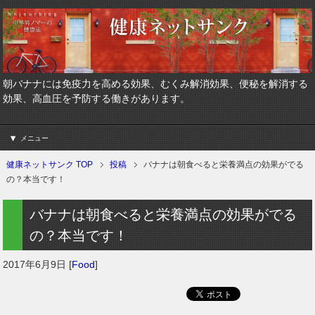
朝バナナには免疫力を高める効果、むくみ解消効果、便秘を解消する
効果、高血圧を予防する働きがあります。
メニュー
健康ネットサンク TOP
投稿
バナナは朝食べると栄養満点の効果がでる
の？本当です！
バナナは朝食べると栄養満点の効果がでる
の？本当です！
2017年6月9日
[
Food
]