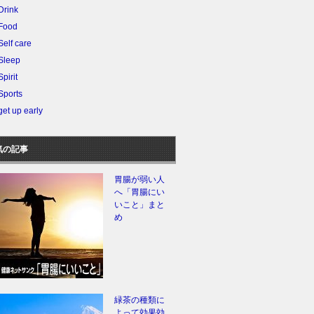
Drink
Food
Self care
Sleep
Spirit
Sports
get up early
気の記事
胃腸が弱い人
へ「胃腸にい
いこと」まと
め
緑茶の種類に
よって効果効