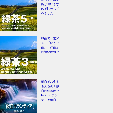
能が違います
ので比較して
みました
緑茶で「玄米
茶」「ほうじ
茶」「抹茶」
の違いは何？
献血でお金も
らえるの？献
血の価格は？
NO！ボラン
ティア献血