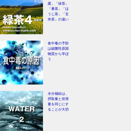
露」「抹茶」
「番茶」「ほ
うじ茶」「玄
米茶」の違い
食中毒の予防
は細菌性原因
物質から学ぼ
う
水分補給は、
摂取量と排泄
量を同じにす
ることが大切