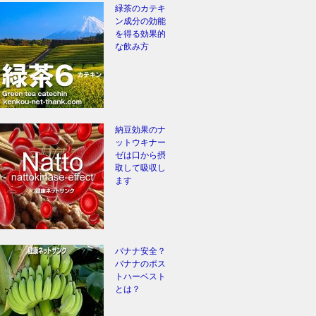
緑茶のカテキ
ン成分の効能
を得る効果的
な飲み方
納豆効果のナ
ットウキナー
ゼは口から摂
取して吸収し
ます
バナナ安全？
バナナのポス
トハーベスト
とは？