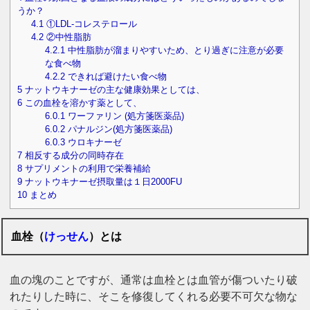
うか？
4.1
①LDL-コレステロール
4.2
②中性脂肪
4.2.1
中性脂肪が溜まりやすいため、とり過ぎに注意が必要
な食べ物
4.2.2
できれば避けたい食べ物
5
ナットウキナーゼの主な健康効果としては、
6
この血栓を溶かす薬として、
6.0.1
ワーファリン (処方箋医薬品)
6.0.2
パナルジン(処方箋医薬品)
6.0.3
ウロキナーゼ
7
相反する成分の同時存在
8
サプリメントの利用で栄養補給
9
ナットウキナーゼ摂取量は１日2000FU
10
まとめ
血栓（
けっせん
）とは
血の塊のことですが、通常は血栓とは血管が傷ついたり破
れたりした時に、そこを修復してくれる必要不可欠な物な