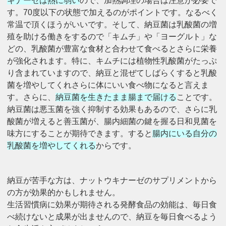
キナーゼは熱に弱い
ので、加熱調理の場合は注意が必要で
す。70度以下の状態で加えるのがポイントです。なるべく
常温で頂くほうがいいです。
そして、納豆菌は乳酸菌の増
殖を助ける働きをするので「キムチ」や「ヨーグルト」な
どの、乳酸菌が豊富な食材と合わせて食べるとさらに栄養
が強化されます。
特に、キムチには植物性乳酸菌がたっぷ
り含まれていますので、納豆と混ぜてしばらくすると乳酸
菌を増やしてくれさらに体にいい食べ物になると言えま
す。
さらに、
納豆菌を生きたまま腸まで届ける
ことです。
納豆菌は悪玉菌を強く抑制する効果もあるので、さらに乳
酸菌が増えると善玉菌が、腸内細菌の鍵を握る日和見菌を
味方にすることが期待できます。
すると
腸内にいる自分の
乳酸菌を増やしてくれる
からです。
納豆が苦手な方は、ナットウキナーゼのサプリメントから
の方が効果的かもしれません。
生活習慣病に効果が期待される発酵食品の効能は、毎日食
べ続けないと成果が出ませんので、納豆を毎日食べるよう