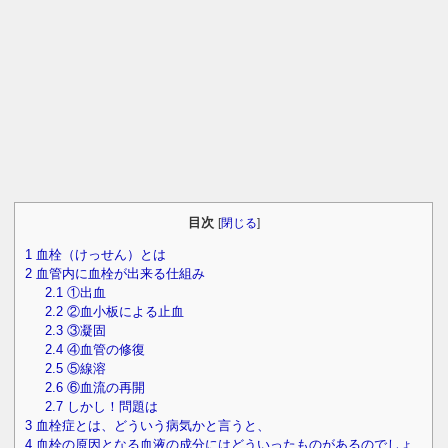
目次
[
閉じる
]
1
血栓（けっせん）とは
2
血管内に血栓が出来る仕組み
2.1
①出血
2.2
②血小板による止血
2.3
③凝固
2.4
④血管の修復
2.5
⑤線溶
2.6
⑥血流の再開
2.7
しかし！問題は
3
血栓症とは、どういう病気かと言うと、
4
血栓の原因となる血液の成分にはどういったものがあるのでしょ