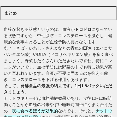
まとめ
血栓が起きる状態というのは、血液が
ドロドロ
になってい
る状態ですから、中性脂肪・コレステロールを減らし、健
康的な食事をとることが血栓予防の要となります。
あじ・さば・いわし・さんまなどの青魚のEPA（エイコサ
ペンタエン酸）やDHA（ドコサヘキサエン酸）を多く食べ
ましょう。野菜もたくさんいただきたいですね。特にニン
ニクがいいです。血栓予防には野菜の中でも特に効果が高
いと言われています。血液が不要に固まるのを抑える働
き、コレステロールを下げる作用があります。
そして、
発酵食品の最強の納豆です。1日1.5パックいただ
きましょう。
ナットウキナーゼは血栓融解効果があり、食後10~12時間
働くことから血栓の出来やすい睡眠時間帯にうまく合うた
め、
夜に食べるほうが効果的
なのです。
それと、
ナットウ