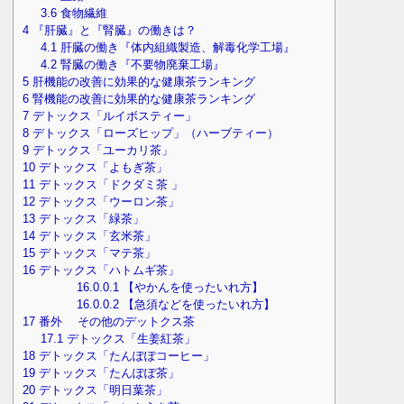
3.6
食物繊維
4
『肝臓』と『腎臓』の働きは？
4.1
肝臓の働き『体内組織製造、解毒化学工場』
4.2
腎臓の働き『不要物廃棄工場』
5
肝機能の改善に効果的な健康茶ランキング
6
腎機能の改善に効果的な健康茶ランキング
7
デトックス「ルイボスティー」
8
デトックス「ローズヒップ」（ハーブティー）
9
デトックス「ユーカリ茶」
10
デトックス「よもぎ茶」
11
デトックス「ドクダミ茶 」
12
デトックス「ウーロン茶」
13
デトックス「緑茶」
14
デトックス「玄米茶」
15
デトックス「マテ茶」
16
デトックス「ハトムギ茶」
16.0.0.1
【やかんを使ったいれ方】
16.0.0.2
【急須などを使ったいれ方】
17
番外 その他のデットクス茶
17.1
デトックス「生姜紅茶」
18
デトックス「たんぽぽコーヒー」
19
デトックス「たんぽぽ茶」
20
デトックス「明日葉茶」