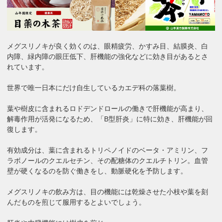
メグスリノキが良く効くのは、眼精疲労、かすみ目、結膜炎、白
内障、緑内障の眼圧低下、肝機能の強化などに効き目があるとさ
れています。
世界で唯一日本にだけ自生しているカエデ科の落葉樹。
葉や樹皮に含まれるロドデンドロールの働きで肝機能が高まり、
解毒作用が活発になるため、「B型肝炎」に特に効き、肝機能が回
復します。
有効成分は、葉に含まれるトリペノイドのベータ・アミリン、フ
ラボノールのクエルセチン、その配糖体のクエルチトリン。血管
壁が硬くなるのを防ぐ働きをし、動脈硬化を予防します。
メグスリノキの飲み方は、目の機能には乾燥させた小枝や葉を刻
んだものを煎じて服用するとよいでしょう。