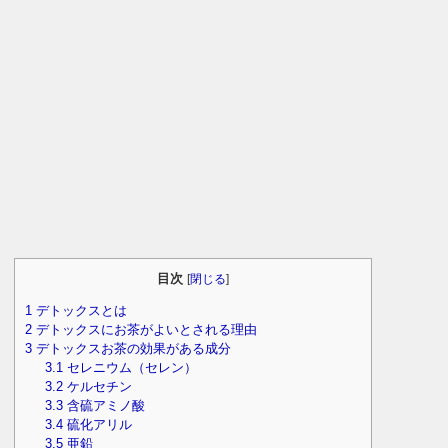
目次
[
閉じる
]
1
デトックスとは
2
デトックスにお茶がよいとされる理由
3
デトックスお茶の効果がある成分
3.1
セレニウム（セレン）
3.2
ケルセチン
3.3
含硫アミノ酸
3.4
硫化アリル
3.5
亜鉛