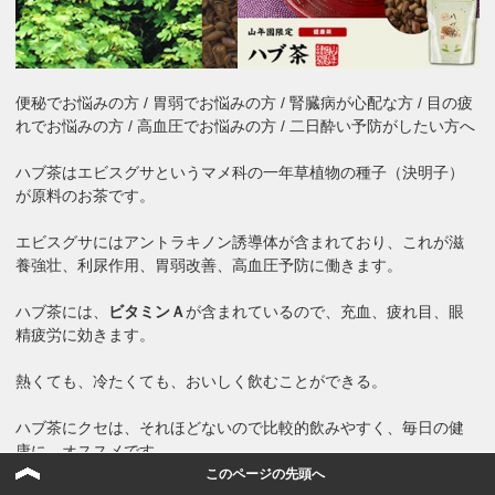
便秘でお悩みの方 / 胃弱でお悩みの方 / 腎臓病が心配な方 / 目の疲
れでお悩みの方 / 高血圧でお悩みの方 / 二日酔い予防がしたい方へ
ハブ茶はエビスグサというマメ科の一年草植物の種子（決明子）
が原料のお茶です。
エビスグサにはアントラキノン誘導体が含まれており、これが滋
養強壮、利尿作用、胃弱改善、高血圧予防に働きます。
ハブ茶には、
ビタミンＡ
が含まれているので、充血、疲れ目、眼
精疲労に効きます。
熱くても、冷たくても、おいしく飲むことができる。
ハブ茶にクセは、それほどないので比較的飲みやすく、毎日の健
康に、オススメです。
このページの先頭へ