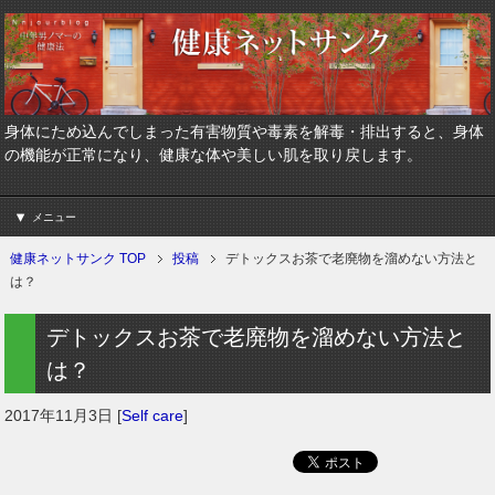
身体にため込んでしまった有害物質や毒素を解毒・排出すると、身体
の機能が正常になり、健康な体や美しい肌を取り戻します。
メニュー
健康ネットサンク TOP
投稿
デトックスお茶で老廃物を溜めない方法と
は？
デトックスお茶で老廃物を溜めない方法と
は？
2017年11月3日
[
Self care
]