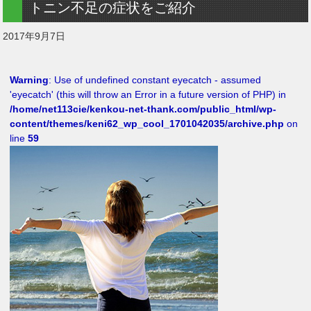
トニン不足の症状をご紹介
2017年9月7日
Warning
: Use of undefined constant eyecatch - assumed
'eyecatch' (this will throw an Error in a future version of PHP) in
/home/net113cie/kenkou-net-thank.com/public_html/wp-
content/themes/keni62_wp_cool_1701042035/archive.php
on
line
59